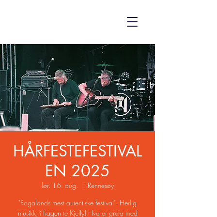
HÅRFESTEFESTIVAL
EN 2025
lør. 16. aug.
  |  
Rennesøy
"Rogalands mest autentiske festival". Herlig
musikk, i hagen te Kjelly! Hva er greia med