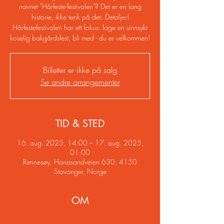
navnet "Hårfeste-festivalen"? Det er en lang
historie, ikke tenk på det. Detaljer!
Hårfestefestivalen har ett fokus: lage en sinnsykt
koselig bakgårdsfest, bli med - du er velkommen!
Billetter er ikke på salg
Se andre arrangementer
TID & STED
16. aug. 2025, 14:00 – 17. aug. 2025,
01:00
Rennesøy, Hanasandveien 630, 4150
Stavanger, Norge
OM